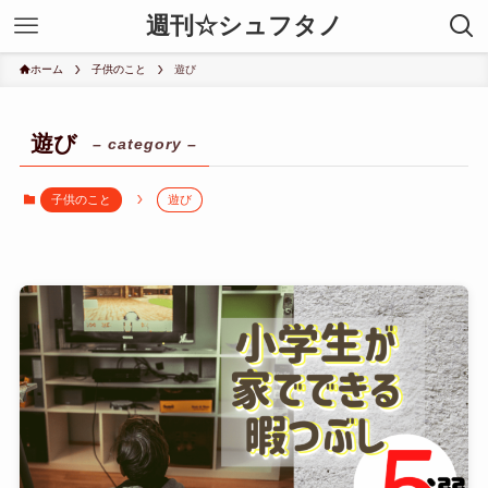
週刊☆シュフタノ
ホーム
子供のこと
遊び
遊び
– category –
子供のこと
遊び