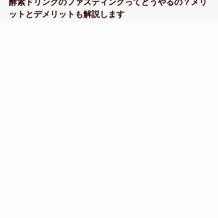
酵素ドリンクのファスティングってどうやるの？メリ
ットとデメリットも解説します
2023年5月3日
よく読まれています
【ポケカコピーカード作り方】印刷して自作するツー