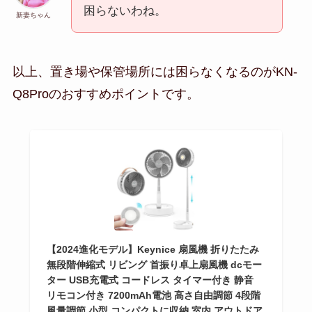
困らないわね。
新妻ちゃん
以上、置き場や保管場所には困らなくなるのがKN-
Q8Proのおすすめポイントです。
【2024進化モデル】Keynice 扇風機 折りたたみ
無段階伸縮式 リビング 首振り卓上扇風機 dcモー
ター USB充電式 コードレス タイマー付き 静音
リモコン付き 7200mAh電池 高さ自由調節 4段階
風量調節 小型 コンパクトに収納 室内 アウトドア