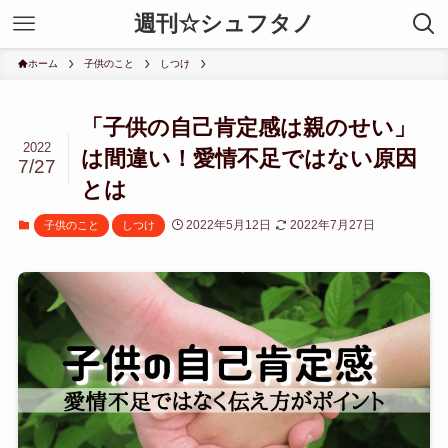
週刊☆シュフタノ
ホーム
子供のこと
しつけ
「子供の自己肯定感は親のせい」
2022
は間違い！愛情不足ではない原因
7/27
とは
2022年5月12日
2022年7月27日
子供のこと
しつけ