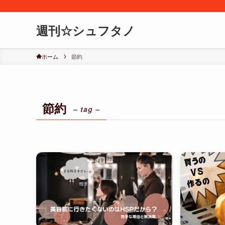
週刊☆シュフタノ
ホーム
節約
節約
– tag –