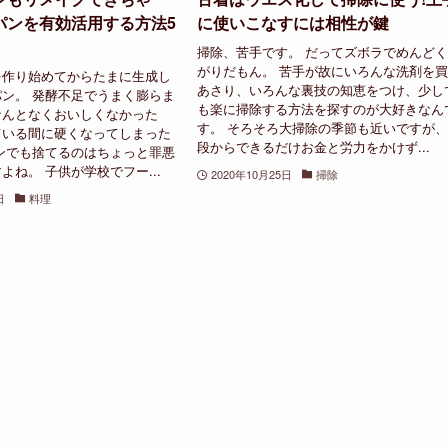
パンを有効活用する方法5
に使いこなすには相性が鍵
掃除、苦手です。 だってズボラでめんど
がりだもん。 苦手が故にいろんな洗剤を
を作り始めてからたまに生成し
あさり、いろんな裏技の知恵をつけ、少し
ン。 発酵不足でうまく膨らま
も楽に掃除する方法を探すのが大好きなん
なんとなくおいしくなかった
す。 そろそろ大掃除の季節も近いですが
ている間に硬くなってしまった
段からできるだけお金と労力をかけず...
ンでも捨てるのはちょっと罪悪
よね。 子供が学校でフー...
2020年10月25日
掃除
日
料理