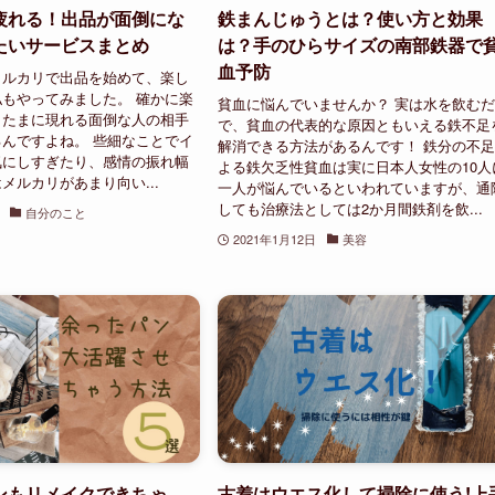
疲れる！出品が面倒にな
鉄まんじゅうとは？使い方と効果
たいサービスまとめ
は？手のひらサイズの南部鉄器で
血予防
メルカリで出品を始めて、楽し
もやってみました。 確かに楽
貧血に悩んでいませんか？ 実は水を飲む
、たまに現れる面倒な人の相手
で、貧血の代表的な原因ともいえる鉄不足
んですよね。 些細なことでイ
解消できる方法があるんです！ 鉄分の不
気にしすぎたり、感情の振れ幅
よる鉄欠乏性貧血は実に日本人女性の10人
メルカリがあまり向い...
一人が悩んでいるといわれていますが、通
しても治療法としては2か月間鉄剤を飲...
自分のこと
2021年1月12日
美容
ンもリメイクできちゃ
古着はウエス化して掃除に使う!上