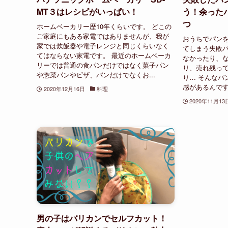
MT３はレシピがいっぱい！
う！余った
つ
ホームベーカリー歴10年くらいです。 どこの
ご家庭にもある家電ではありませんが、我が
おうちでパン
家では炊飯器や電子レンジと同じくらいなく
てしまう失敗パ
てはならない家電です。 最近のホームベーカ
なかったり、
リーでは普通の食パンだけではなく菓子パン
り、売れ残っ
や惣菜パンやピザ、パンだけでなくお...
り… そんなパ
感があるんです
2020年12月16日
料理
2020年11月13
男の子はバリカンでセルフカット！