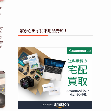
が
り
気が
家から出ずに不用品売却！
う
つ
 隙
納