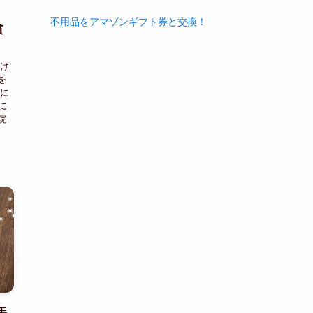
不用品をアマゾンギフト券と交換！
貧
だけ
を
足に
に
院
手