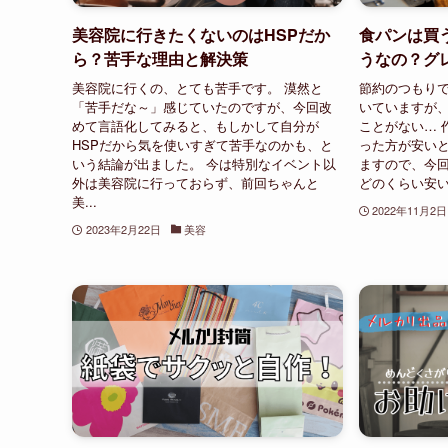
美容院に行きたくないのはHSPだか
食パンは買
ら？苦手な理由と解決策
うなの？グ
美容院に行くの、とても苦手です。 漠然と
節約のつもりで
「苦手だな～」感じていたのですが、今回改
いていますが
めて言語化してみると、もしかして自分が
ことがない… 
HSPだから気を使いすぎて苦手なのかも、と
った方が安い
いう結論が出ました。 今は特別なイベント以
ますので、今
外は美容院に行っておらず、前回ちゃんと
どのくらい安い
美...
2022年11月2日
2023年2月22日
美容