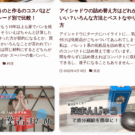
うのと作るのコスパはど
アイシャドウの詰め替え方はどれ
レード別で比較！
いい？いろんな方法とベストなや
方
もう10年以上も家でパンを焼
、そういえばちゃんと計算した
アイシャドウにチークにハイライトに… 
作った方が節約になるとか、買
付けば化粧品がごちゃついてあふれてしま
とかいろんなことが言われてい
私は、パレット系の化粧品を詰め替えて一
回は同じ材料にするとどちらが
のコンパクトに詰め替えて使っています。
のか スーパーの食パンパ...
間を作らずに詰め替えればコンパクトに収
できるし、迷子になることもありません...
料理
2022年4月18日
美容