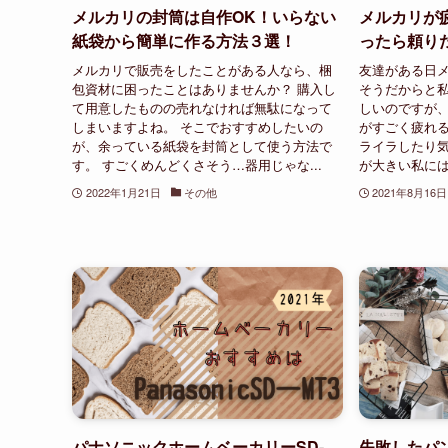
メルカリの封筒は自作OK！いらない
メルカリが
紙袋から簡単に作る方法３選！
ったら頼り
メルカリで販売をしたことがある人なら、梱
友達がある日
包資材に困ったことはありませんか？ 購入し
そうだからと私
て用意したものの売れなければ無駄になって
しいのですが
しまいますよね。 そこでおすすめしたいの
がすごく疲れる
が、余っている紙袋を封筒として使う方法で
ライラしたり
す。 すごくめんどくさそう…器用じゃな...
が大きい私には
2022年1月21日
その他
2021年8月16日
パナソニックホームベーカリーSD-
失敗したパ