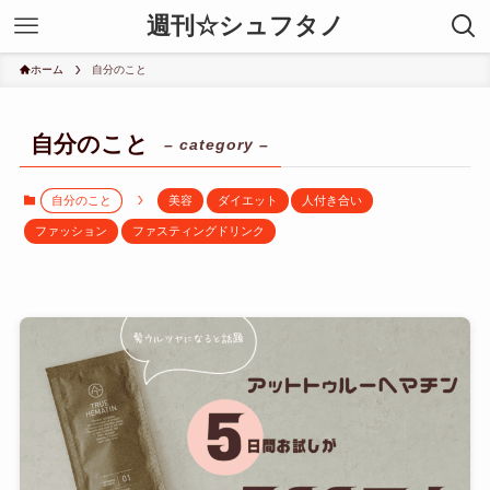
週刊☆シュフタノ
ホーム
自分のこと
自分のこと
– category –
自分のこと
美容
ダイエット
人付き合い
ファッション
ファスティングドリンク