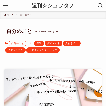
週刊☆シュフタノ
ホーム
自分のこと
自分のこと
– category –
自分のこと
美容
ダイエット
人付き合い
ファッション
ファスティングドリンク